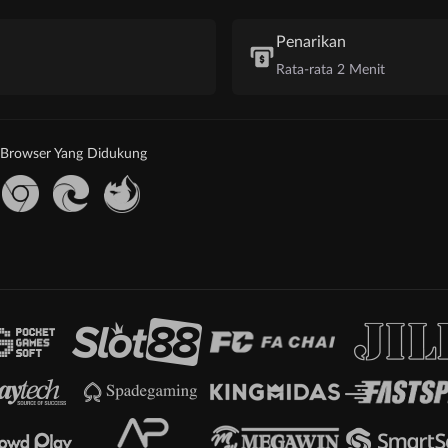
Penarikan
Rata-rata 2 Menit
Browser Yang Didukung