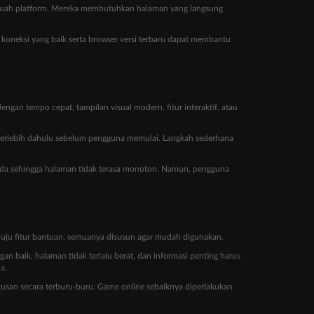
sebuah platform. Mereka membutuhkan halaman yang langsung
an koneksi yang baik serta browser versi terbaru dapat membantu
gan tempo cepat, tampilan visual modern, fitur interaktif, atau
 terlebih dahulu sebelum pengguna memulai. Langkah sederhana
da sehingga halaman tidak terasa monoton. Namun, pengguna
uju fitur bantuan, semuanya disusun agar mudah digunakan.
n baik, halaman tidak terlalu berat, dan informasi penting harus
a.
tusan secara terburu-buru. Game online sebaiknya diperlakukan