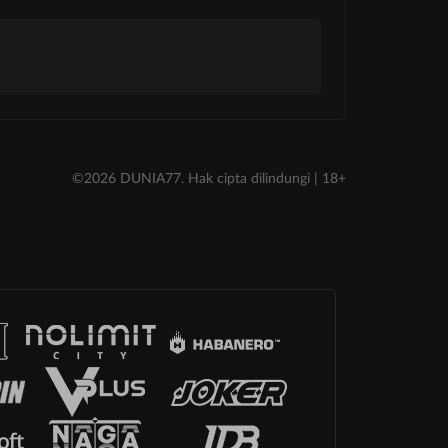
©2026 DUNIA77. Hak cipta dilindungi | 18+