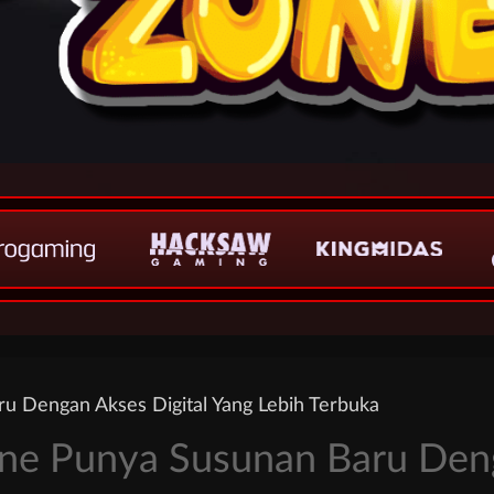
 Dengan Akses Digital Yang Lebih Terbuka
e Punya Susunan Baru Deng