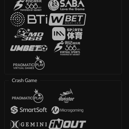
Crash Game