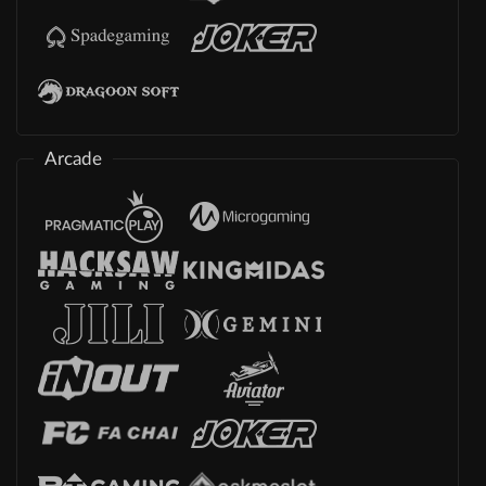
Arcade