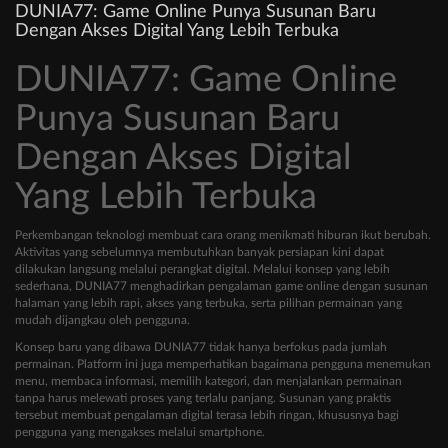
DUNIA77: Game Online Punya Susunan Baru
Dengan Akses Digital Yang Lebih Terbuka
DUNIA77: Game Online
Punya Susunan Baru
Dengan Akses Digital
Yang Lebih Terbuka
Perkembangan teknologi membuat cara orang menikmati hiburan ikut berubah.
Aktivitas yang sebelumnya membutuhkan banyak persiapan kini dapat
dilakukan langsung melalui perangkat digital. Melalui konsep yang lebih
sederhana, DUNIA77 menghadirkan pengalaman game online dengan susunan
halaman yang lebih rapi, akses yang terbuka, serta pilihan permainan yang
mudah dijangkau oleh pengguna.
Konsep baru yang dibawa DUNIA77 tidak hanya berfokus pada jumlah
permainan. Platform ini juga memperhatikan bagaimana pengguna menemukan
menu, membaca informasi, memilih kategori, dan menjalankan permainan
tanpa harus melewati proses yang terlalu panjang. Susunan yang praktis
tersebut membuat pengalaman digital terasa lebih ringan, khususnya bagi
pengguna yang mengakses melalui smartphone.