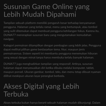
Susunan Game Online yang
Lebih Mudah Dipahami
Tampilan sebuah platform memiliki pengaruh besar terhadap kenyamanan
pengguna. Halaman yang terlalu ramai, menu yang bertumpuk, atau tombol
yang sulit ditemukan dapat membuat pengguna kehilangan fokus. Karena itu,
DUNIA77 menerapkan susunan baru yang mengutamakan kemudahan
navigasi.
Kategori permainan ditampilkan dengan pembagian yang lebih jelas. Pengguna
dapat melihat pilihan game berdasarkan tema, fitur, maupun jenis
permainannya. Sistem seperti ini membantu pengguna menemukan hiburan
yang sesuai dengan minat tanpa harus membuka terlalu banyak halaman.
DUNIA77 juga menghadirkan tampilan yang responsif. Artinya, susunan
halaman dapat menyesuaikan diri ketika dibuka melalui komputer, tablet,
maupun ponsel. Ukuran gambar, tombol, teks, dan menu tetap dibuat nyaman
dilihat meskipun ukuran layar perangkat berbeda.
Akses Digital yang Lebih
Terbuka
Akses terbuka bukan hanya berarti sebuah halaman mudah dikunjungi. Dalam