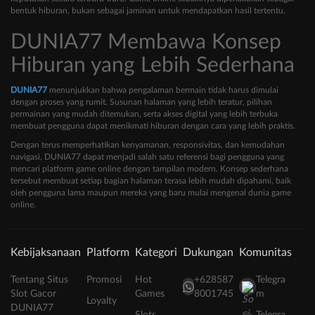
bentuk hiburan, bukan sebagai jaminan untuk mendapatkan hasil tertentu.
DUNIA77 Membawa Konsep
Hiburan yang Lebih Sederhana
DUNIA77
menunjukkan bahwa pengalaman bermain tidak harus dimulai
dengan proses yang rumit. Susunan halaman yang lebih teratur, pilihan
permainan yang mudah ditemukan, serta akses digital yang lebih terbuka
membuat pengguna dapat menikmati hiburan dengan cara yang lebih praktis.
Dengan terus memperhatikan kenyamanan, responsivitas, dan kemudahan
navigasi, DUNIA77 dapat menjadi salah satu referensi bagi pengguna yang
mencari platform game online dengan tampilan modern. Konsep sederhana
tersebut membuat setiap bagian halaman terasa lebih mudah dipahami, baik
oleh pengguna lama maupun mereka yang baru mulai mengenal dunia game
online.
Kebijaksanaan
Platform
Kategori
Dukungan
Komunitas
Tentang Situs
Promosi
Hot
+628587
Telegra
Slot Gacor
Games
8001745
m
Loyalty
DUNIA77
Slots
Telegra