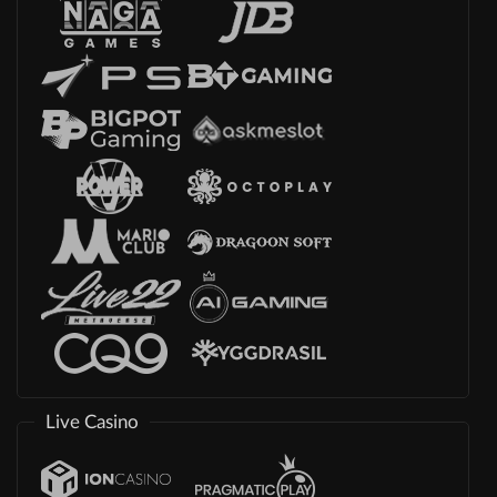
Live Casino