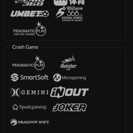
Crash Game