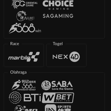
Race
Togel
Olahraga