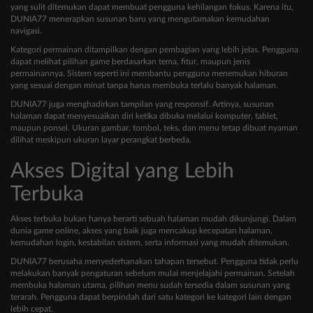
yang sulit ditemukan dapat membuat pengguna kehilangan fokus. Karena itu,
DUNIA77 menerapkan susunan baru yang mengutamakan kemudahan
navigasi.
Kategori permainan ditampilkan dengan pembagian yang lebih jelas. Pengguna
dapat melihat pilihan game berdasarkan tema, fitur, maupun jenis
permainannya. Sistem seperti ini membantu pengguna menemukan hiburan
yang sesuai dengan minat tanpa harus membuka terlalu banyak halaman.
DUNIA77 juga menghadirkan tampilan yang responsif. Artinya, susunan
halaman dapat menyesuaikan diri ketika dibuka melalui komputer, tablet,
maupun ponsel. Ukuran gambar, tombol, teks, dan menu tetap dibuat nyaman
dilihat meskipun ukuran layar perangkat berbeda.
Akses Digital yang Lebih
Terbuka
Akses terbuka bukan hanya berarti sebuah halaman mudah dikunjungi. Dalam
dunia game online, akses yang baik juga mencakup kecepatan halaman,
kemudahan login, kestabilan sistem, serta informasi yang mudah ditemukan.
DUNIA77 berusaha menyederhanakan tahapan tersebut. Pengguna tidak perlu
melakukan banyak pengaturan sebelum mulai menjelajahi permainan. Setelah
membuka halaman utama, pilihan menu sudah tersedia dalam susunan yang
terarah. Pengguna dapat berpindah dari satu kategori ke kategori lain dengan
lebih cepat.