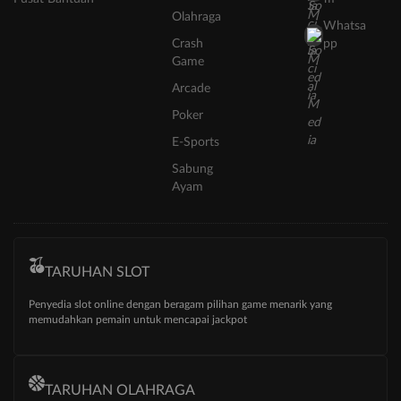
Olahraga
Whatsa
Crash
pp
Game
Arcade
Poker
E-Sports
Sabung
Ayam
TARUHAN SLOT
Penyedia slot online dengan beragam pilihan game menarik yang
memudahkan pemain untuk mencapai jackpot
TARUHAN OLAHRAGA