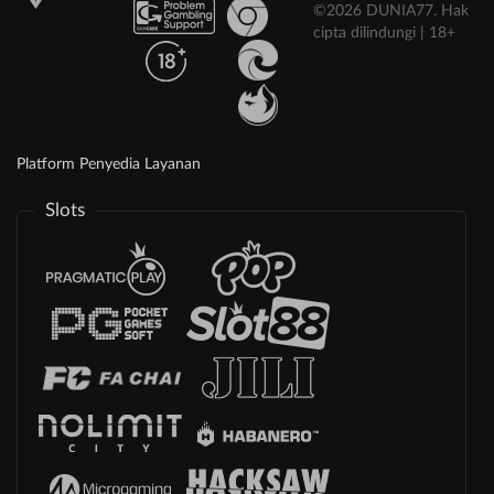
©2026 DUNIA77. Hak
cipta dilindungi | 18+
Platform Penyedia Layanan
Slots