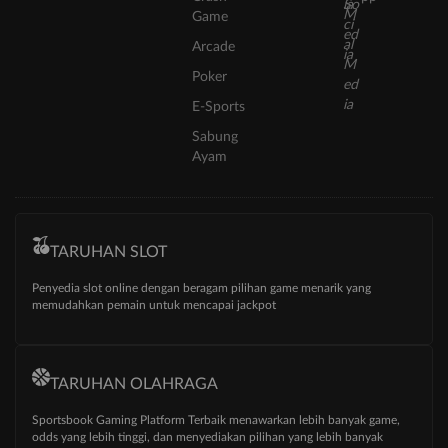
Game
Arcade
Poker
E-Sports
Sabung
Ayam
TARUHAN SLOT
Penyedia slot online dengan beragam pilihan game menarik yang
memudahkan pemain untuk mencapai jackpot
TARUHAN OLAHRAGA
Sportsbook Gaming Platform Terbaik menawarkan lebih banyak game,
odds yang lebih tinggi, dan menyediakan pilihan yang lebih banyak