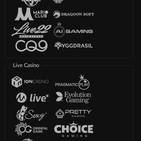
Live Casino