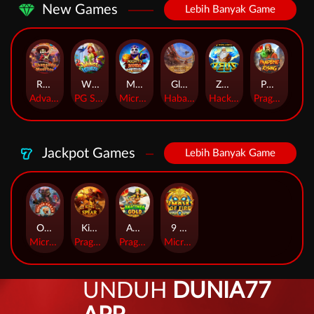
New Games
Lebih Banyak Game
Rhapsody of Muertos
Wings of Iguazu
Mighty Panda
Glory Of Rome
Ze Zeus
Pandemic Rising
AdvantPlay
PG Soft
MicroGaming
Habanero
Hacksaw
Pragmatic Play
Jackpot Games
Lebih Banyak Game
Orphan Organ
King Of Spears
Anaconda Gold
9 Masks of Fire™ HyperSpins™
MicroGaming
Pragmatic Play
Pragmatic Play
MicroGaming
UNDUH
DUNIA77