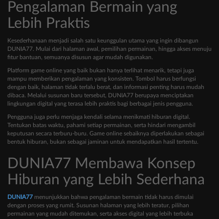
Pengalaman Bermain yang
Lebih Praktis
Kesederhanaan menjadi salah satu keunggulan utama yang ingin dibangun
DUNIA77. Mulai dari halaman awal, pemilihan permainan, hingga akses menuju
fitur bantuan, semuanya disusun agar mudah digunakan.
Platform game online yang baik bukan hanya terlihat menarik, tetapi juga
mampu memberikan pengalaman yang konsisten. Tombol harus berfungsi
dengan baik, halaman tidak terlalu berat, dan informasi penting harus mudah
dibaca. Melalui susunan baru tersebut, DUNIA77 berupaya menciptakan
lingkungan digital yang terasa lebih praktis bagi berbagai jenis pengguna.
Pengguna juga perlu menjaga kendali selama menikmati hiburan digital.
Tentukan batas waktu, pahami setiap permainan, serta hindari mengambil
keputusan secara terburu-buru. Game online sebaiknya diperlakukan sebagai
bentuk hiburan, bukan sebagai jaminan untuk mendapatkan hasil tertentu.
DUNIA77 Membawa Konsep
Hiburan yang Lebih Sederhana
DUNIA77
menunjukkan bahwa pengalaman bermain tidak harus dimulai
dengan proses yang rumit. Susunan halaman yang lebih teratur, pilihan
permainan yang mudah ditemukan, serta akses digital yang lebih terbuka