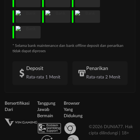
* Selama bank maintenance dan bank offline deposit dan penarikan
tidak dapat diproses
Deposit
Penarikan
Rata-rata 1 Menit
Rata-rata 2 Menit
Bersertifikasi
Tanggung
Browser
Dari
Jawab
Yang
Bermain
Didukung
©2026 DUNIA77. Hak
cipta dilindungi | 18+