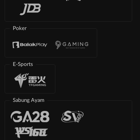
Poker
E-Sports
Sabung Ayam