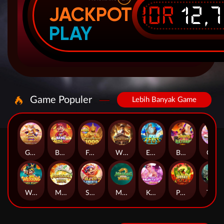
IDR
12,
JACKPOT
PLAY
Game Populer
Lebih Banyak Game
Gates of Olympus POP
Bang Gacor 1000
Fortune Garuda 1000
Wild Bounty Showdown
Epic Ze Zeus
BANDITO RETURNS
Gates of Olympus Roulette
Wukong - Black Scatter
Mahjong Ways
SUPER ELEMENTS 2
Mahjong Ways 2
Kpop Hunter Zeus
Pedas Gila
The Crypt