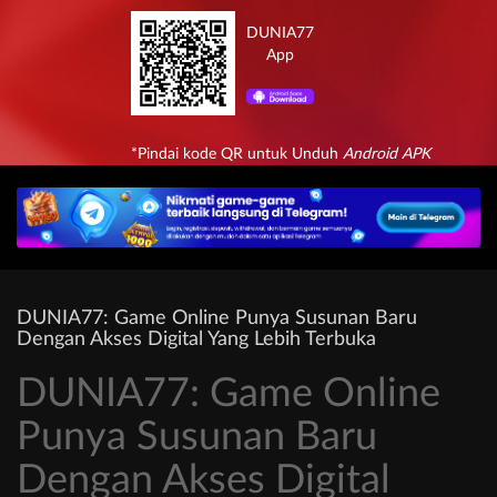
DUNIA77
App
*Pindai kode QR untuk Unduh
Android APK
DUNIA77: Game Online Punya Susunan Baru
Dengan Akses Digital Yang Lebih Terbuka
DUNIA77: Game Online
Punya Susunan Baru
Dengan Akses Digital